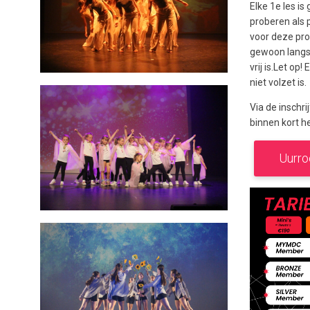
Elke 1e les is
proberen als p
voor deze proe
gewoon langs
vrij is.Let op!
niet volzet is.
Via de inschri
binnen kort h
Uurro