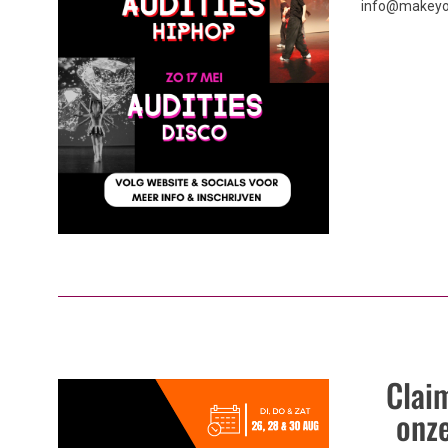
info@makey
Claim
onz