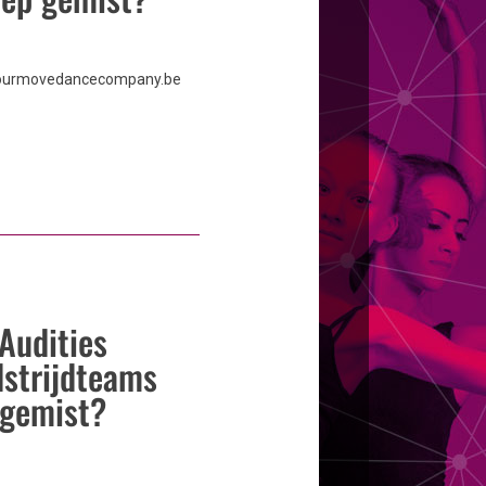
ourmovedancecompany.be
Audities
strijdteams
gemist?