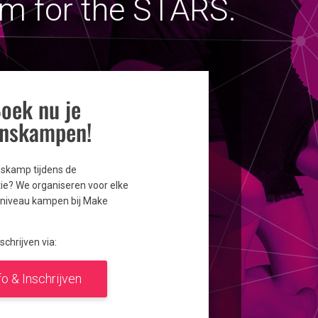
im for the STARS.
oek nu je
nskampen!
nskamp tijdens de
e? We organiseren voor elke
lk niveau kampen bij Make
schrijven via:
fo & Inschrijven