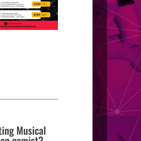
ting Musical
oep gemist?