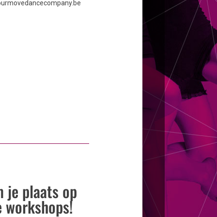
ourmovedancecompany.be
 je plaats op
e workshops!