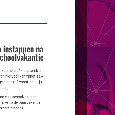
n instappen na
schoolvakantie
izoen start 14 september.
jven hiervoor kan vanaf za 4
ige leden) of vanaf za 11 juli
eden).
 na elke schoolvakantie
halve na de paasvakantie
rbereidingen).