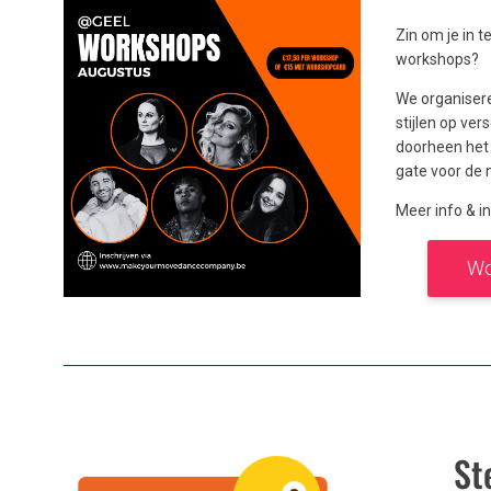
Zin om je in t
workshops?
We organisere
stijlen op ve
doorheen het 
gate voor de
Meer info & in
Wo
St