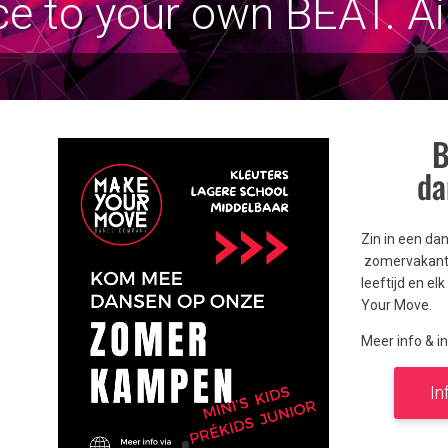
e to your own BEAT. A
B
da
Zin in een da
zomervakanti
leeftijd en e
Your Move.
Meer info & in
In