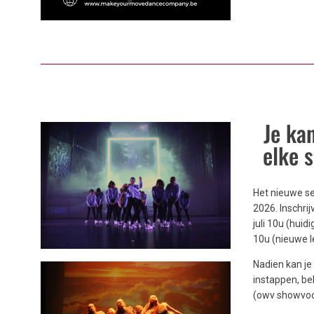
Je ka
elke 
Het nieuwe se
2026. Inschri
juli 10u (huid
10u (nieuwe l
Nadien kan je
instappen, be
(owv showvoo